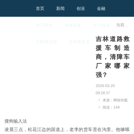
首页
新闻
创业
金融
当前位置：
电子商务
智能设备
东方报道
吉林道路救
互联网治理
互联网发展
援车制造
商，清障车
厂家哪家
强？
2026-03-20
09:28:37
/
来源：网络转载
/
阅读：
149
搜狗输入法
凌晨三点，松花江边的国道上，老李的货车歪在沟里。他哆嗦