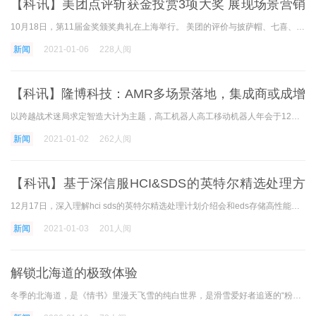
【科讯】美团点评斩获金投赏3项大奖 展现场景营销
魅力
10月18日，第11届金奖颁奖典礼在上海举行。 美团的评价与披萨帽、七喜、达喜三大企业品牌合作，获得了媒体集团媒体整合类三大奖项。 披萨帽和美团点评合作的“黑出彩才可wow，披
新闻
2021-01-06
228人阅
【科讯】隆博科技：AMR多场景落地，集成商或成增
长关键
以跨越战术迷局求定智造大计为主题，高工机器人高工移动机器人年会于12月21-23日在深圳机场凯悦酒店隆重举行，作为业界顶尖的连接机器人产业链年度盛会，高工机器人年会为500+机
新闻
2021-01-02
262人阅
【科讯】基于深信服HCI&SDS的英特尔精选处理方
案，实现性能无忧，数据增值
12月17日，深入理解hci sds的英特尔精选处理计划介绍会和eds存储高性能版本发布会在网上举行。 以前传达的数据中心架构暴露的维护成本太高，难以扩展，生命周期短，大量数据解决效
新闻
2021-01-03
201人阅
解锁北海道的极致体验
冬季的北海道，是《情书》里漫天飞雪的纯白世界，是滑雪爱好者追逐的“粉雪天堂”，更是美食家舌尖上的鲜味王国。这座日本最北端的岛屿，以四季分明的自然奇观与多元文化交织