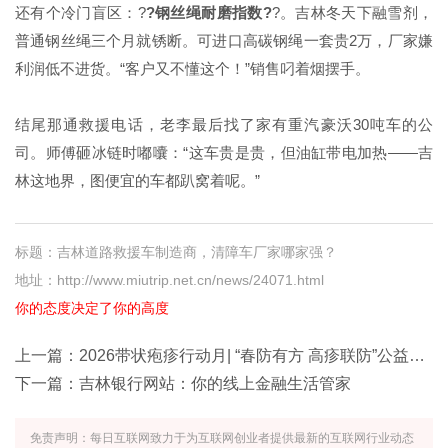
还有个冷门盲区：?
?钢丝绳耐磨指数?
?。吉林冬天下融雪剂，
普通钢丝绳三个月就锈断。可进口高碳钢绳一套贵2万，厂家嫌
利润低不进货。“客户又不懂这个！”销售叼着烟摆手。
结尾那通救援电话，老李最后找了家有重汽豪沃30吨车的公
司。师傅砸冰链时嘟囔：“这车贵是贵，但油缸带电加热——吉
林这地界，图便宜的车都趴窝着呢。”
标题：吉林道路救援车制造商，清障车厂家哪家强？
地址：http://www.miutrip.net.cn/news/24071.html
你的态度决定了你的高度
上一篇：
2026带状疱疹行动月| “春防有方 高疹联防”公益科普活动在天坛正式启幕
下一篇：
吉林银行网站：你的线上金融生活管家
免责声明：每日互联网致力于为互联网创业者提供最新的互联网行业动态