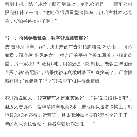
着翻手机，除了冰碴子黏在屏幕上，更扎心的是——拖车公司
报完价补了一句：“这吨位得调重型清障车，但咱吉林本地造
的，就怕半路撂挑子啊！”
?
?一、价格参数乱象，数字背后藏猫腻?
?
搜“吉林清障车厂家”，跳出来的广告都拍胸脯说“20万起”。可你
细看，同样标“东风底盘”，程力厂的平板救援车写着5吨额定载
重，另一家小厂却敢标8吨，用的还是同款钢板。老张去年图便
宜买了辆“高配版”，结果拉轿车爬坡时液压杆直接崩了。厂家振
振有词：“你超载了吧？”其实空车就抖得像筛糠。
不过话说回来，?
?蓝牌车才是重灾区?
?。广告说“C照轻松开”，
但没人告诉你：蓝牌清障车限高2米，进地库救援常卡梁上；轴
距超3米3的还得办运营证，具体哪种型号要B2驾照？连干了十
年的黄队长也含糊：“得看车管所咋定性……”