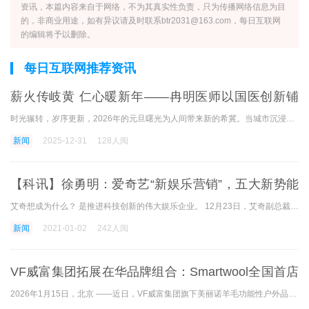
资讯，本篇内容来自于网络，不为其真实性负责，只为传播网络信息为目
的，非商业用途，如有异议请及时联系btr2031@163.com，每日互联网
的编辑将予以删除。
每日互联网推荐资讯
薪火传岐黄 仁心暖新年——冉明医师以国医创新铺
就抗癌健康路
时光辗转，岁序更新，2026年的元旦曙光为人间带来新的希冀。当城市沉浸在辞旧迎新的喜悦中，对于无数癌症患者及其家庭而言，平安康健便是最珍贵的新年愿景。在武陵山腹地，中医
新闻
2025-12-31
128人阅
【科讯】徐勇明：爱奇艺“新娱乐营销”，五大新势能
助广告投放者“掘金”
艾奇想成为什么？ 是推进科技创新的伟大娱乐企业。 12月23日，艾奇副总裁徐勇明在杭州地区企业品牌客户会上宣布，我们根据艾奇和其他媒体网站的差异以及艾奇自身独特的营销价值
新闻
2021-01-02
242人阅
VF威富集团拓展在华品牌组合：Smartwool全国首店
于北京来福士盛大启幕
2026年1月15日，北京 ——近日，VF威富集团旗下美丽诺羊毛功能性户外品牌Smartwool全国首店于北京来福士正式启幕，将助力集团进一步满足中国消费者多样化的需求。Smartwool用智慧赋予天