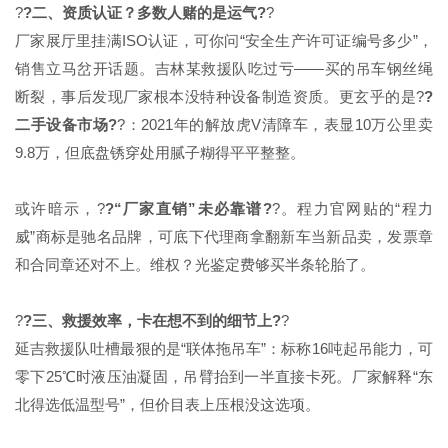
?
?二、资质认证？多数人赌的是运气?
?
厂家展厅里挂满ISO认证，可你问“安全生产许可证编号多少”，
销售立马岔开话题。吉林某救援队吃过亏——买的吊车钢丝绳
断裂，事后发现厂家根本没特种设备制造资质。更玄乎的是?
?
二手设备市场?
?：2021年的解放虎V清障车，表显10万公里卖
9.8万，但底盘锈穿处用腻子糊得平平整整。
或许暗示，?
?“厂家直销”未必靠谱?
?。程力官网贴的“程力
威”商标是驰名品牌，可底下代理商拿翻新车当新品卖，发票章
和合同章还对不上。维权？光鉴定费够买半条轮胎了。
?
?三、救援效率，卡在想不到的细节上?
?
延吉救援队吐槽最狠的是“联体拖吊车”：标称16吨起吊能力，可
零下25℃时液压油凝固，吊臂抬到一半直接卡死。厂家解释“东
北得选低温型号”，但价目表上压根没这选项。