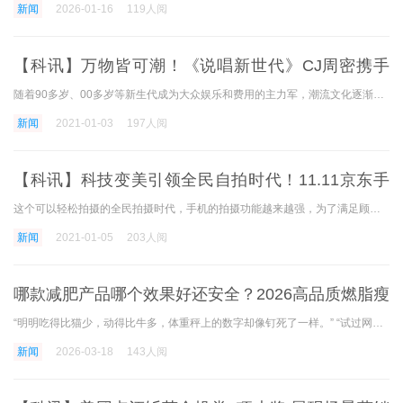
新闻
2026-01-16
119人阅
【科讯】万物皆可潮！《说唱新世代》CJ周密携手
HCK哈士奇空降2020SneakerCon
随着90多岁、00多岁等新生代成为大众娱乐和费用的主力军，潮流文化逐渐从小众中走出，成为年轻群体表现自我个性的重要方法。 客户对趋势企业品牌的认知度在提高，消费欲望也在
新闻
2021-01-03
197人阅
【科讯】科技变美引领全民自拍时代！11.11京东手
机潮流风尚发布
这个可以轻松拍摄的全民拍摄时代，手机的拍摄功能越来越强，为了满足顾客对手机拍摄的更终极追求，高端智能手机的进化拍摄能力成为手机领域的新潮流。 日前，京东手机联合标题
新闻
2021-01-05
203人阅
​哪款减肥产品哪个效果好还安全？2026高品质燃脂瘦
身品牌实测红榜，科学避
“明明吃得比猫少，动得比牛多，体重秤上的数字却像钉死了一样。” “试过网红减肥药，拉肚子拉到虚脱，停用三天反弹五斤。” “花大价钱买的代餐粉，喝起来像石灰水，饿得半
新闻
2026-03-18
143人阅