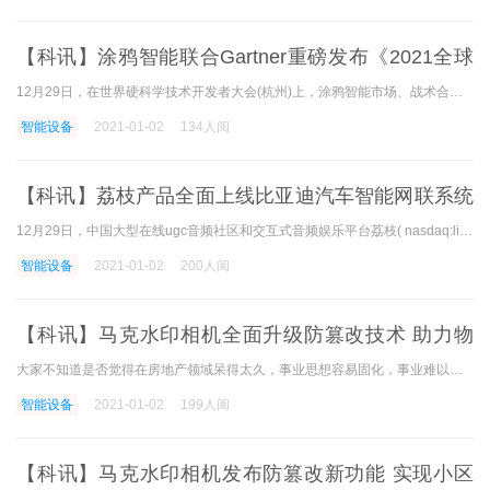
【科讯】涂鸦智能联合Gartner重磅发布《2021全球
AIoT开发者生态白皮书》
12月29日，在世界硬科学技术开发者大会(杭州)上，涂鸦智能市场、战术合作副总裁兼cmo那竞丹和gartner中国区副总裁郭磊共同发表了《2021世界aiot开发者生态白皮书》，白皮书为世界aio
智能设备
2021-01-02
134人阅
【科讯】荔枝产品全面上线比亚迪汽车智能网联系统
DiLink
12月29日，中国大型在线ugc音频社区和交互式音频娱乐平台荔枝( nasdaq:lizi )与智能网络领域的领导者比亚迪dilink合作，打造荔枝车载音频 荔枝的车载音频产品本周全面发售了比亚迪的主
智能设备
2021-01-02
200人阅
【科讯】马克水印相机全面升级防篡改技术 助力物
业痕迹管理智能化
大家不知道是否觉得在房地产领域呆得太久，事业思想容易固化，事业难以突破。 这个时候，如果和在很多领域有经验的前辈交流的话，茅塞顿可能会打开。 因此，小编特别采访了有
智能设备
2021-01-02
199人阅
【科讯】马克水印相机发布防篡改新功能 实现小区