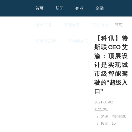
首页
新闻
创业
金融
当前位置：
电子商务
智能设备
东方报道
【科讯】特
互联网治理
互联网发展
斯联CEO艾
渝：顶层设
计是实现城
市级智能驾
驶的“超级入
口”
2021-01-02
11:21:01
/
来源：网络转载
/
阅读：
154