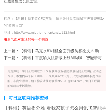
幻般良性成长的土壤。
标题：【科讯】特斯联CEO艾渝：顶层设计是实现城市级智能驾驶
的“超级入口”
地址：http://www.miutrip.net.cn/znsb/312.html
用勇气面对生活的每一个挑战
上一篇：
【科讯】马克水印相机全面升级防篡改技术 助力物业痕迹管理智能化
下一篇：
【科讯】百度输入法新版上线AI助聊，智能帮写、纠错、预测助输入效率全面升
免责声明：每日互联网致力于为互联网创业者提供最新的互联网行业动态
资讯，本篇内容来自于网络，不为其真实性负责，只为传播网络信息为目
的，非商业用途，如有异议请及时联系btr2031@163.com，每日互联网
的编辑将予以删除。
每日互联网推荐资讯
【科讯】英语提分难 看我家孩子怎么用讯飞智能学