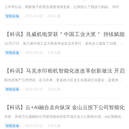
习机冲刺提分！
上中学以后，我家孩子的英语成绩渐渐变差，让我担心了我这个妈妈。 初中一年级的时候，我们孩子的学习成绩还是90多分，但到了今年下半年，随着上课中词汇的增加，孩子明显跟不
智能设备
2021-01-02
242人阅
【科讯】兆威机电荣获＂中国工业大奖＂ 持续赋能
智能驱动
12月27日，第六届中国工业大奖发布会在北京举行，发布会上颁发了16家、14项中国工业大奖、12家、21项中国工业大奖表彰奖、14家、16项中国工业大奖提名奖。 深圳市兆威机电股份有限
智能设备
2021-01-02
175人阅
【科讯】马克水印相机智能化改改革创新做法 开启
物业管理新时代
阳光房地产江经理说，近几年来，更多的小区业主自愿成立业委会，监督房地产商，对我们的房地产服务也提出了更高的要求。 越来越感到物业管理效率化的必要性，正在寻找物业智能
智能设备
2021-01-01
255人阅
【科讯】云+AI融合走向纵深 金山云按下公司智能化
转型加速键
目前，具有万亿规模的公司级智能化转型市场正在人们面前出现，ai以智能化应用处理方案的形式，深入融合到公司升级的各个流程中，成为提高公司竞争力的重要手段，金山云高级副
智能设备
2021-01-02
136人阅