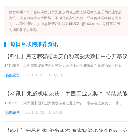
免责声明：每日互联网致力于为互联网创业者提供最新的互联网行业动态
资讯，本篇内容来自于网络，不为其真实性负责，只为传播网络信息为目
的，非商业用途，如有异议请及时联系btr2031@163.com，每日互联网
的编辑将予以删除。
每日互联网推荐资讯
【科讯】黑芝麻智能重庆自动驾驶大数据中心开幕仪
式在渝举行
12月29日，黑芝麻智能重庆自动驾驶大数据中心的开幕式在重庆市渝北区仙桃数据谷举行。 重庆市渝北区委常务委员徐永德、渝北区仙桃数据谷会长汪小平、北极光创投社长杨磊、黑芝
智能设备
2021-01-02
170人阅
【科讯】兆威机电荣获＂中国工业大奖＂ 持续赋能
智能驱动
12月27日，第六届中国工业大奖发布会在北京举行，发布会上颁发了16家、14项中国工业大奖、12家、21项中国工业大奖表彰奖、14家、16项中国工业大奖提名奖。 深圳市兆威机电股份有限
智能设备
2021-01-02
175人阅
【科讯】新品预售 华为智选 海雀智能摄像头Pro，分