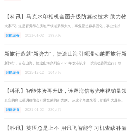
【科讯】马克水印相机全面升级防篡改技术 助力物
业痕迹管理智能化
大家不知道是否觉得在房地产领域呆得太久，事业思想容易固化，事业难以突破。 这个时候，如果和在很多领域有经验的前辈交流的话，茅塞顿可能会打开。 因此，小编特别采访了有
智能设备
2021-01-02
199人阅
新旅行造就“新势力”，捷途山海引领混动越野旅行新
风尚
新旅行，自在山海。捷途山海序列自2023年发布以来，以混动越野旅行引领者的差异化定位，打造混动赛道中最懂旅行的新势力。它生而混动，为旅行而来，因用户成长，2025年累计销量
智能设备
2025-12-12
164人阅
【科讯】智能体验再升级，诠释海信激光电视销量领
先背后原因
真实的痛点强调往往会引爆繁荣的新类别。 从这个角度来看，护眼和大屏幕是激光电视越来越迷恋观众的根本原因。 现在市场上激光电视产品的功能正在统一，海信激光电视的新产品
智能设备
2021-01-02
220人阅
【科讯】英语总是上不 用讯飞智能学习机查缺补漏