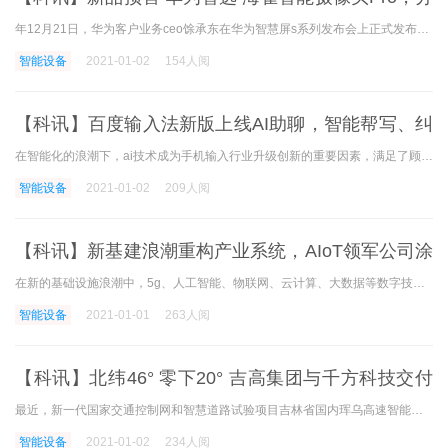
布式看家新神器
年12月21日，华为客户业务ceo馀承东在华为智慧屏s系列发布会上正式发布了华为智慧屏分散护理的功能。 华为智慧屏s系列与华为智选海雀智能相机pro组合，可以实现娱乐带娃两个无误的
智能设备
2021-01-02
154人阅
【科讯】百度输入法新版上线AI助聊，智能帮写、纠
错、预测助输入效率全面升
在智能化的浪潮下，ai技术成为手机输入行业升级创新的重要因素，满足了顾客聊天、交互中的个性化诉求。 最近，具有深厚ai实力、相关功能落地的广泛百度输入法迎来了年度重大a
智能设备
2021-01-02
209人阅
【科讯】新基建浪潮重构产业系统，AIoT领军公司涂
鸦智能提供生态级处理方案
在新的基础设施浪潮中，5g、人工智能、物联网、云计算、大数据等数字技术为各行业构建了新的基础设施体系和基础生态。 这些变化对各行业商业布局的重建和公司数字竞争力的增加
智能设备
2021-01-01
263人阅
【科讯】北纬46° 零下20° 吉高集团与千方科技交付
珲乌高速智能化示范工程
最近，新一代国家交通控制网和智慧道路试验项目吉林省国内珲乌高速智能化示范工程进入试运行阶段，吉林省高速公路集团有限企业(以下简称吉高集团)和千方科技顺利完成项目交付
智能设备
2021-01-02
234人阅