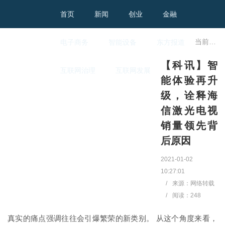
首页
新闻
创业
金融
当前位置：
电子商务
智能设备
东方报道
【科讯】智
互联网治理
互联网发展
能体验再升
级，诠释海
信激光电视
销量领先背
后原因
2021-01-02
10:27:01
/
来源：网络转载
/
阅读：
248
真实的痛点强调往往会引爆繁荣的新类别。 从这个角度来看，