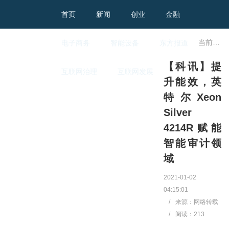
首页
新闻
创业
金融
当前位置：
电子商务
智能设备
东方报道
【科讯】提
互联网治理
互联网发展
升能效，英
特尔Xeon
Silver
4214R赋能
智能审计领
域
2021-01-02
04:15:01
/
来源：网络转载
/
阅读：
213