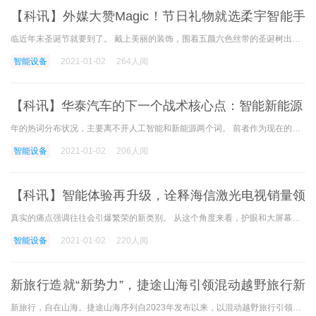
【科讯】外媒大赞Magic！节日礼物就选柔宇智能手
写本RoWrite 2
临近年末圣诞节就要到了。 戴上美丽的装饰，围着五颜六色丝带的圣诞树出现在大街和小巷上时，每个人都期待着这个时候和家人的朋友庆祝节日，分享快乐。 特别是在疫情下，表示
智能设备
2021-01-02
264人阅
【科讯】华泰汽车的下一个战术核心点：智能新能源
年的热词分布状况，主要离不开人工智能和新能源两个词。 前者作为现在的尖端科学技术，有成为新时代潮流的趋势，后者作为缓解现在的污染状况、创建环境保护新家的重要节点，成
智能设备
2021-01-02
206人阅
【科讯】智能体验再升级，诠释海信激光电视销量领
先背后原因
真实的痛点强调往往会引爆繁荣的新类别。 从这个角度来看，护眼和大屏幕是激光电视越来越迷恋观众的根本原因。 现在市场上激光电视产品的功能正在统一，海信激光电视的新产品
智能设备
2021-01-02
220人阅
新旅行造就“新势力”，捷途山海引领混动越野旅行新
风尚
新旅行，自在山海。捷途山海序列自2023年发布以来，以混动越野旅行引领者的差异化定位，打造混动赛道中最懂旅行的新势力。它生而混动，为旅行而来，因用户成长，2025年累计销量