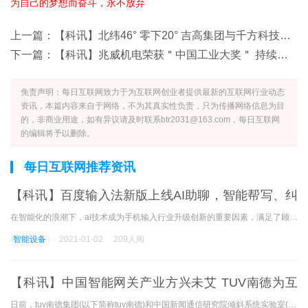
为自己的梦想而奋斗，永不放弃
上一篇：
【科讯】北纬46° 零下20° 吉高集团与千方科技交付珲乌高速智能化示范工程
下一篇：
【科讯】兆威机电荣获＂中国工业大奖＂ 持续赋能智能驱动
免责声明：每日互联网致力于为互联网创业者提供最新的互联网行业动态
资讯，本篇内容来自于网络，不为其真实性负责，只为传播网络信息为目
的，非商业用途，如有异议请及时联系btr2031@163.com，每日互联网
的编辑将予以删除。
每日互联网推荐资讯
【科讯】百度输入法新版上线AI助聊，智能帮写、纠
错、预测助输入效率全面升
在智能化的浪潮下，ai技术成为手机输入行业升级创新的重要因素，满足了顾客聊天、交互中的个性化诉求。 最近，具有深厚ai实力、相关功能落地的广泛百度输入法迎来了年度重大a
智能设备
2021-01-02
209人阅
【科讯】中国智能网关产业方兴未艾 TUV南德为互
联网安全保驾并护航
日前，tuv南德集团(以下简称tuv南德)和中国新闻通信研究院倾斜系统实验室(以下简称泰尔)在中国深圳举办了中国互联网安全上层论坛，积极发展中国智能网关的互联网安全和领域 年世