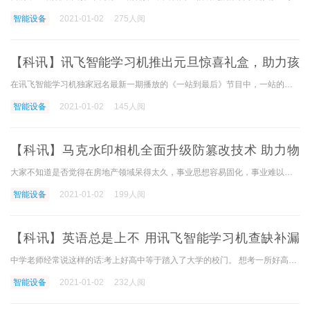
智能设备
2021-01-02
275人阅
【科讯】讯飞智能学习机推出元旦惊喜礼盒，助力孩
子成绩“牛”气冲天
在讯飞智能学习机独家冠名最新一期播放的《一站到最后》节目中，一站的青年们迎来了女全能战士特警王彦的挑战。 王彦曾经是特种兵，属于习大授予旗帜的我国国家级反恐拳头部队
智能设备
2021-01-02
145人阅
【科讯】马克水印相机全面升级防篡改技术 助力物
业痕迹管理智能化
大家不知道是否觉得在房地产领域呆得太久，事业思想容易固化，事业难以突破。 这个时候，如果和在很多领域有经验的前辈交流的话，茅塞顿可能会打开。 因此，小编特别采访了有
智能设备
2021-01-02
199人阅
【科讯】英语总是上不 用讯飞智能学习机查缺补漏
快速提升
中学老师经常说这样的话:考上好高中等于踏入了大学的校门。 想考一所好高中意味着不能拖学科的后腿。 来自山东聊城的中学生麻先生是学霸，各科成绩名列前茅。 就是拖英语的后腿
智能设备
2021-01-02
232人阅